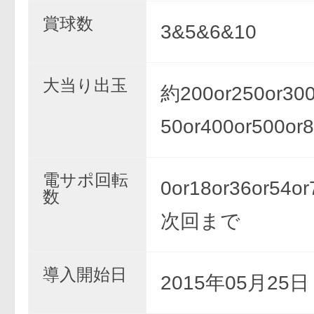
賞球数
3&5&6&10
大当り出玉
約200or250or300
50or400or500or
電サポ回転
0or18or36or54o
数
次回まで
導入開始日
2015年05月25