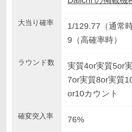
Daiichi の掲載
大当り確率
1/129.77（通常時
9（高確率時）
ラウンド数
実質4or実質5or
7or実質8or実質10
or10カウント
確変突入率
76%