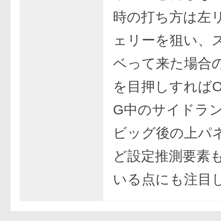
時の打ち方は左
ェリーを狙い、
ベって来た場合
を目押しすればO
G中のサイドラ
ビッグ後の上パ
ど設定推測要素
いる点にも注目