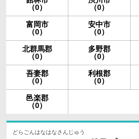
（0）
（0）
富岡市
安中市
（0）
（0）
北群馬郡
多野郡
（0）
（0）
吾妻郡
利根郡
（0）
（0）
邑楽郡
（0）
どらごんはなはなさんじゅう