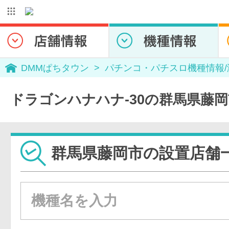
DMMぱちタウン
パチンコ・パチスロ機種情報
ドラゴンハナハナ-30の群馬県藤
群馬県藤岡市の設置店舗