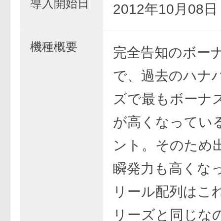
導入開始日
2012年10月08
機種概要
完全告知のボー
で、過去のハナ
ズで最もボーナ
が高くなってい
ント。そのため
瞬発力も高くな
リール配列はこ
リーズと同じな