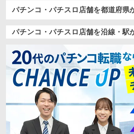
パチンコ・パチスロ店舗を都道府県
パチンコ・パチスロ店舗を沿線・駅