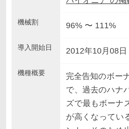
パイオニア の掲
機械割
96% 〜 111%
導入開始日
2012年10月08
機種概要
完全告知のボー
で、過去のハナ
ズで最もボーナ
が高くなってい