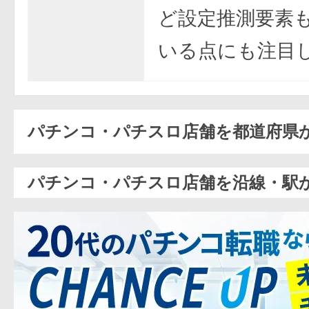
ど設定推測要素
いる点にも注目
パチンコ・パチスロ店舗を都道府県
パチンコ・パチスロ店舗を沿線・駅