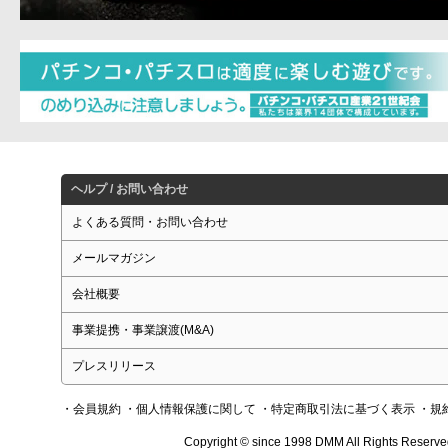
ヘルプ / お問い合わせ
よくある質問・お問い合わせ
メールマガジン
会社概要
事業提携・事業譲渡(M&A)
プレスリリース
・会員規約
・個人情報保護に関して
・特定商取引法に基づく表示
・規
Copyright © since 1998 DMM All Rights Reserve