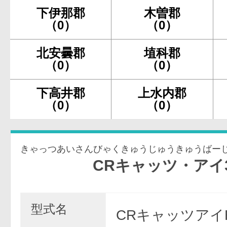
下伊那郡
木曽郡
（0）
（0）
北安曇郡
埴科郡
（0）
（0）
下高井郡
上水内郡
（0）
（0）
きゃっつあいさんびゃくきゅうじゅうきゅうばー
CRキャッツ・アイ399ver
型式名
CRキャッツアイH