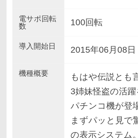
電サポ回転
100回転
数
導入開始日
2015年06月08
機種概要
もはや伝説とも
3姉妹怪盗の活躍
パチンコ機が登
まずパッと見で
の表示システム