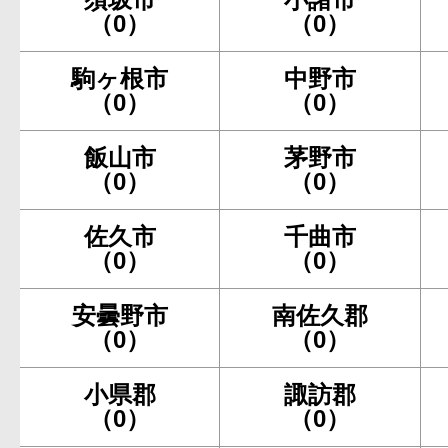
（0）
（0）
駒ヶ根市
中野市
（0）
（0）
飯山市
茅野市
（0）
（0）
佐久市
千曲市
（0）
（0）
安曇野市
南佐久郡
（0）
（0）
小県郡
諏訪郡
（0）
（0）