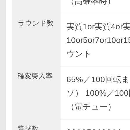
（高確率時）
ラウンド数
実質1or実質4or
10or5or7or10or
ウント
確変突入率
65%／100回転
ソ） 100%／10
（電チュー）
賞球数