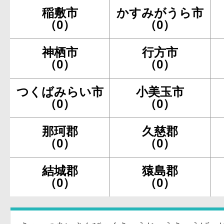
稲敷市
かすみがうら市
（0）
（0）
神栖市
行方市
（0）
（0）
つくばみらい市
小美玉市
（0）
（0）
那珂郡
久慈郡
（0）
（0）
結城郡
猿島郡
（0）
（0）