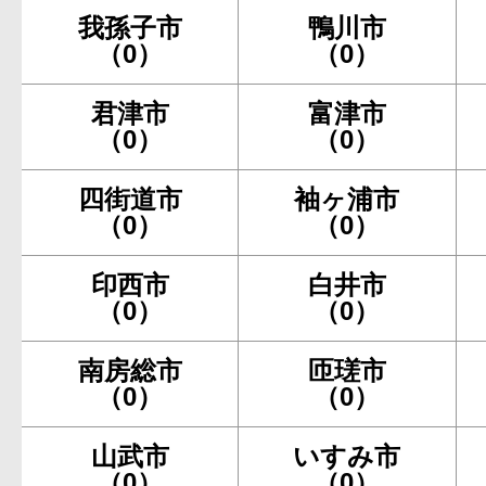
我孫子市
鴨川市
（0）
（0）
君津市
富津市
（0）
（0）
四街道市
袖ヶ浦市
（0）
（0）
印西市
白井市
（0）
（0）
南房総市
匝瑳市
（0）
（0）
山武市
いすみ市
（0）
（0）