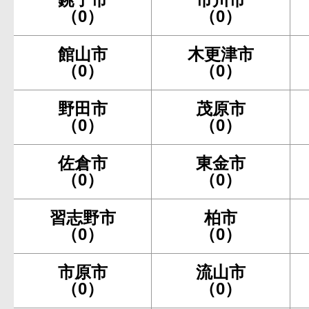
（0）
（0）
館山市
木更津市
（0）
（0）
野田市
茂原市
（0）
（0）
佐倉市
東金市
（0）
（0）
習志野市
柏市
（0）
（0）
市原市
流山市
（0）
（0）