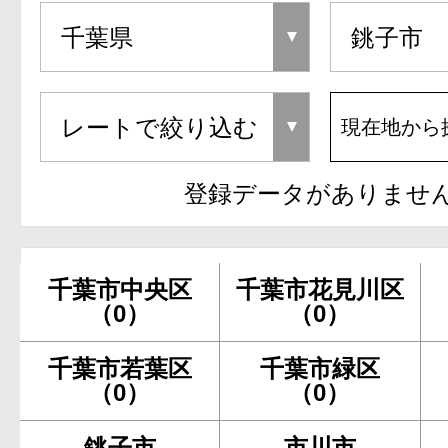
現在地から
登録データがありませ
千葉市中央区
千葉市花見川区
（0）
（0）
千葉市若葉区
千葉市緑区
（0）
（0）
銚子市
市川市