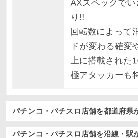
AXスペックでい
り!!
回転数によって
ドが変わる確変
上に搭載された1
極アタッカーも
パチンコ・パチスロ店舗を都道府県
パチンコ・パチスロ店舗を沿線・駅