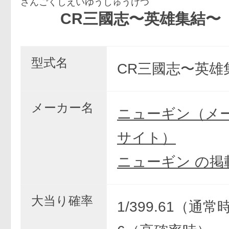
さんごくしえいゆうしゅうけつ
CR三國志〜英雄集結〜
型式名
CR三國志〜英雄集
メーカー名
ニューギン（メ
サイト）
ニューギン の掲
大当り確率
1/399.61（通常時