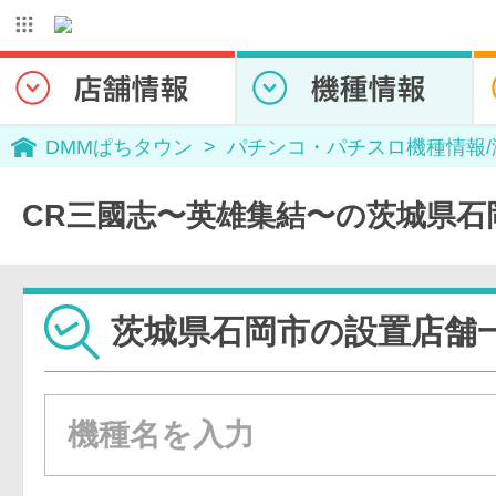
DMMぱちタウン
パチンコ・パチスロ機種情報
CR三國志〜英雄集結〜の茨城県石
茨城県石岡市の設置店舗