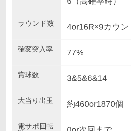
6（高確率時）
ラウンド数
4or16R×9カウ
確変突入率
77%
賞球数
3&5&6&14
大当り出玉
約460or1870個
電サポ回転
0or次回まで