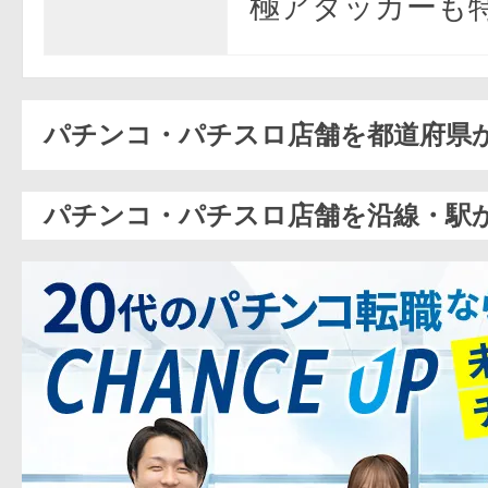
極アタッカーも
パチンコ・パチスロ店舗を都道府県
パチンコ・パチスロ店舗を沿線・駅