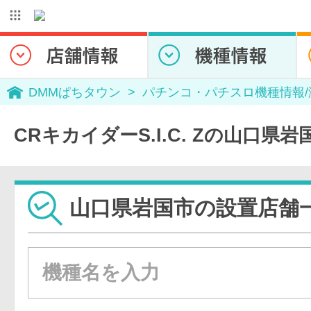
DMMぱちタウン
パチンコ・パチスロ機種情報
CRキカイダーS.I.C. Zの山口県
山口県岩国市の設置店舗