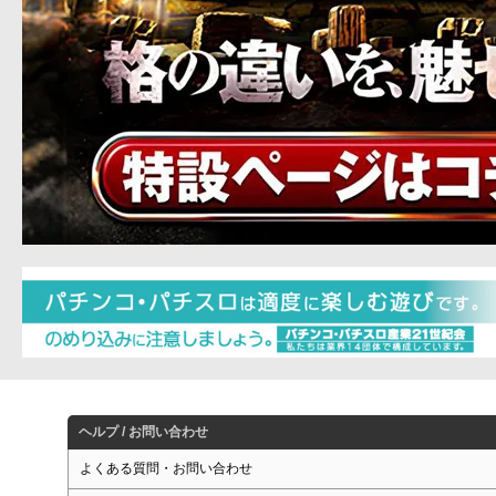
ヘルプ / お問い合わせ
よくある質問・お問い合わせ