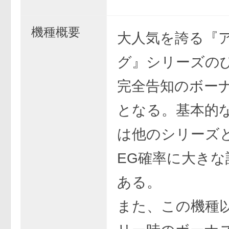
機種概要
大人気を誇る『
グ』シリーズの
完全告知のボー
となる。基本的
は他のシリーズ
EG確率に大きな
ある。
また、この機種