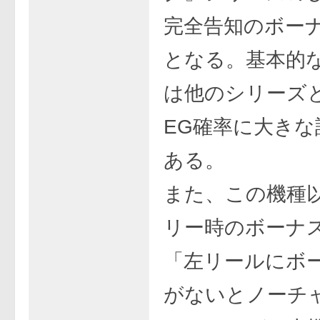
完全告知のボー
となる。基本的
は他のシリーズ
EG確率に大きな
ある。
また、この機種
リー時のボーナ
「左リールにボ
がないとノーチ