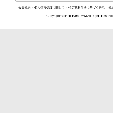
・会員規約
・個人情報保護に関して
・特定商取引法に基づく表示
・規
Copyright © since 1998 DMM All Rights Reserve