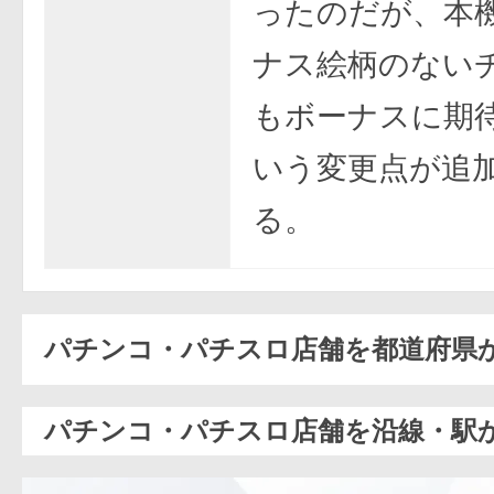
ったのだが、本
ナス絵柄のない
もボーナスに期
いう変更点が追
る。
パチンコ・パチスロ店舗を都道府県
パチンコ・パチスロ店舗を沿線・駅