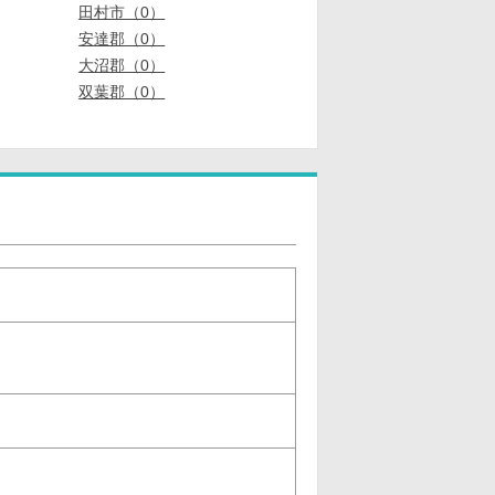
田村市（0）
安達郡（0）
大沼郡（0）
双葉郡（0）