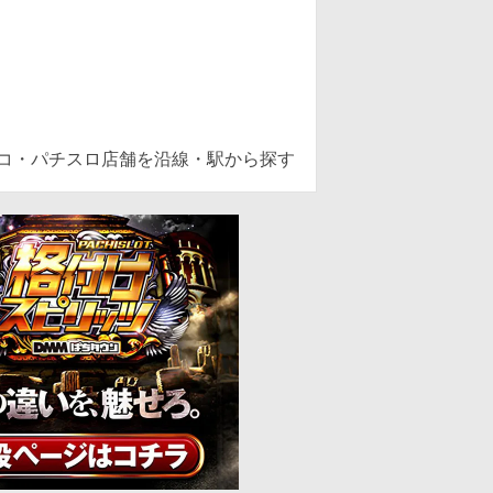
ンコ・パチスロ店舗を沿線・駅から探す