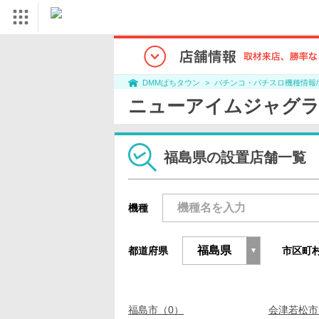
パチンコ・パチスロ機種情報
DMMぱちタウン
ニューアイムジャグラ
福島県の設置店舗一覧
機種
都道府県
市区町
福島市（0）
会津若松市