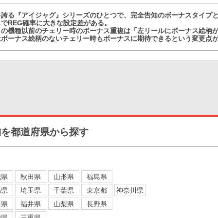
を誇る『アイジャグ』シリーズのひとつで、完全告知のボーナスタイプ
でREG確率に大きな設定差がある。
この機種以前のチェリー時のボーナス重複は「左リールにボーナス絵柄
はボーナス絵柄のないチェリー時もボーナスに期待できるという変更点
舗を都道府県から探す
城県
秋田県
山形県
福島県
馬県
埼玉県
千葉県
東京都
神奈川県
川県
福井県
山梨県
長野県
知県
三重県