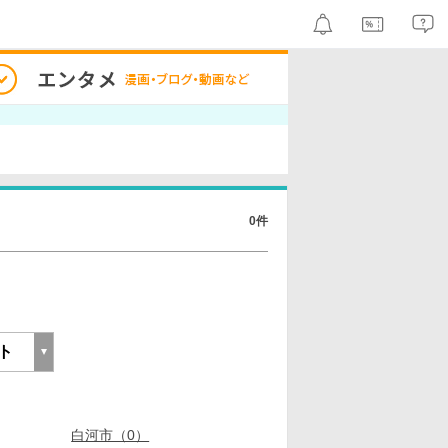
0件
白河市（0）