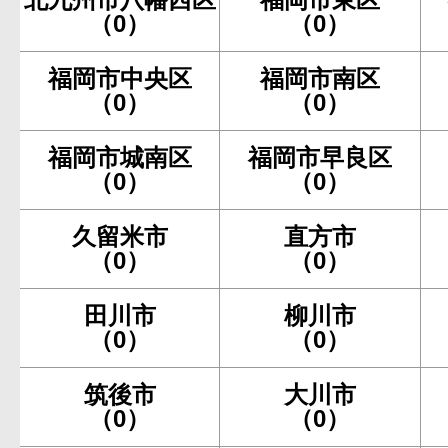
（0）
（0）
福岡市中央区
福岡市南区
（0）
（0）
福岡市城南区
福岡市早良区
（0）
（0）
久留米市
直方市
（0）
（0）
田川市
柳川市
（0）
（0）
筑後市
大川市
（0）
（0）