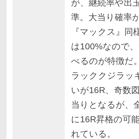
が、継続率や出
準。大当り確率
『マックス』同様
は100%なので
べるのが特徴だ
ラッククジラッ
いが16R、奇数
当りとなるが、
に16R昇格の可
れている。