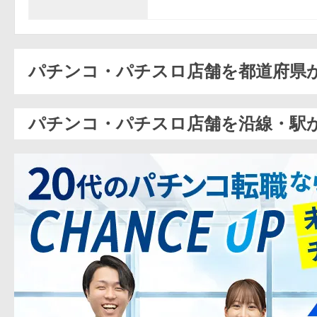
パチンコ・パチスロ店舗を都道府県
パチンコ・パチスロ店舗を沿線・駅