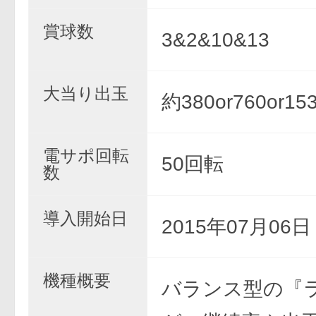
賞球数
3&2&10&13
大当り出玉
約380or760or15
電サポ回転
50回転
数
導入開始日
2015年07月06
機種概要
バランス型の『