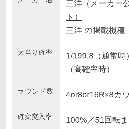
三洋（メーカー
ト）
三洋 の掲載機種
大当り確率
1/199.8（通常時）
（高確率時）
ラウンド数
4or8or16R×8
確変突入率
100%／51回転