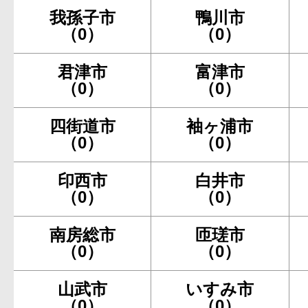
我孫子市
鴨川市
（0）
（0）
君津市
富津市
（0）
（0）
四街道市
袖ヶ浦市
（0）
（0）
印西市
白井市
（0）
（0）
南房総市
匝瑳市
（0）
（0）
山武市
いすみ市
（0）
（0）