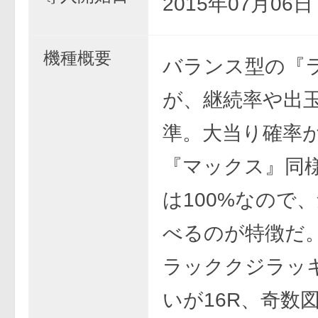
2015年07月06
機種概要
バランス型の『
が、継続率や出
準。大当り確率
『マックス』同様
は100%なので
べるのが特徴だ
ラッククジラッ
いが16R、奇数