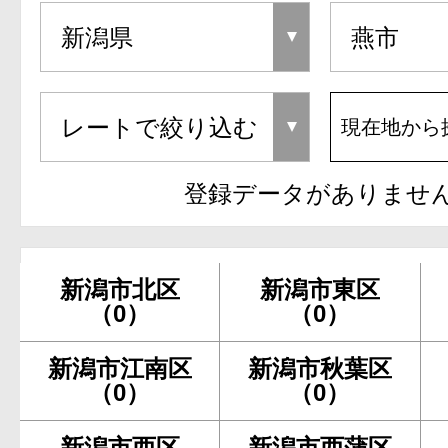
現在地から
登録データがありませ
新潟市北区
新潟市東区
（0）
（0）
新潟市江南区
新潟市秋葉区
（0）
（0）
新潟市西区
新潟市西蒲区