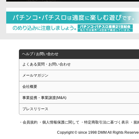
ヘルプ / お問い合わせ
よくある質問・お問い合わせ
メールマガジン
会社概要
事業提携・事業譲渡(M&A)
プレスリリース
・会員規約
・個人情報保護に関して
・特定商取引法に基づく表示
・規
Copyright © since 1998 DMM All Rights Reserve