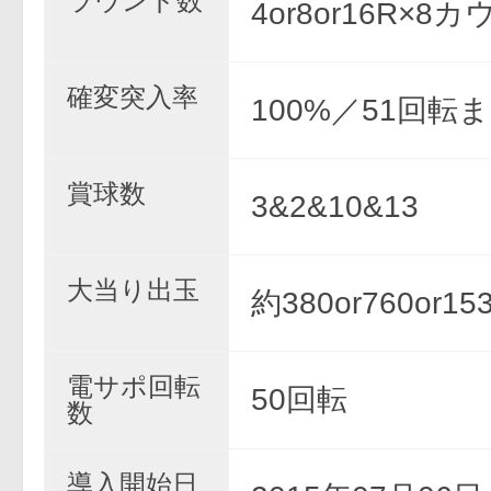
ラウンド数
4or8or16R×8
確変突入率
100%／51回転
賞球数
3&2&10&13
大当り出玉
約380or760or15
電サポ回転
50回転
数
導入開始日