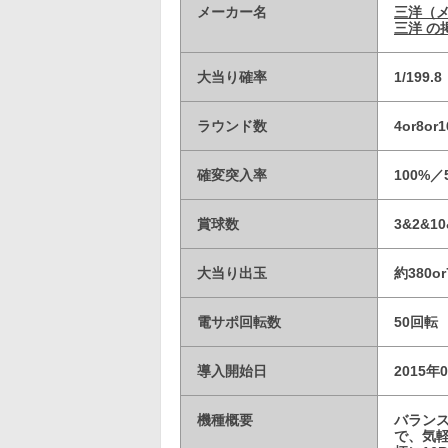
メーカー名
三洋（
三洋 の
大当り確率
1/199
ラウンド数
4or8o
確変突入率
100%
賞球数
3&2&10
大当り出玉
約380or
電サポ回転数
50回転
導入開始日
2015年
機種概要
バランス
で、気