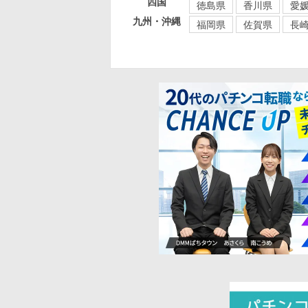
四国
徳島県
香川県
愛
九州・沖縄
福岡県
佐賀県
長