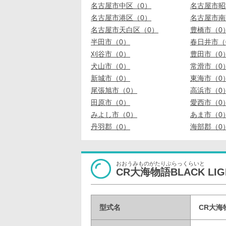
名古屋市中区（0）
名古屋市昭
名古屋市港区（0）
名古屋市南
名古屋市天白区（0）
豊橋市（0
半田市（0）
春日井市（
刈谷市（0）
豊田市（0
犬山市（0）
常滑市（0
新城市（0）
東海市（0
尾張旭市（0）
高浜市（0
田原市（0）
愛西市（0
みよし市（0）
あま市（0
丹羽郡（0）
海部郡（0
おおうみものがたりぶらっくらいと
CR大海物語BLACK LIG
型式名
CR大海物