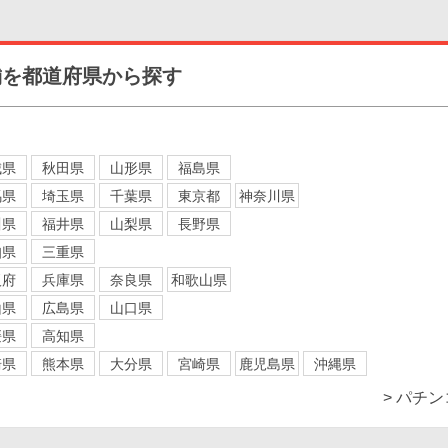
舗を都道府県から探す
城県
秋田県
山形県
福島県
馬県
埼玉県
千葉県
東京都
神奈川県
川県
福井県
山梨県
長野県
知県
三重県
阪府
兵庫県
奈良県
和歌山県
山県
広島県
山口県
媛県
高知県
崎県
熊本県
大分県
宮崎県
鹿児島県
沖縄県
> パチ