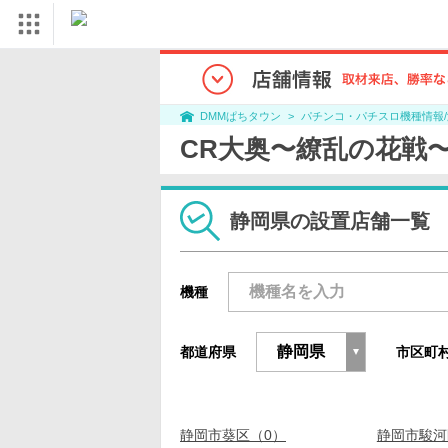
パチンコ・パチスロ機種情報
DMMぱちタウン
CR大奥〜繚乱の花戦〜
静岡県の設置店舗一覧
機種
都道府県
市区町
静岡市葵区（0）
静岡市駿河