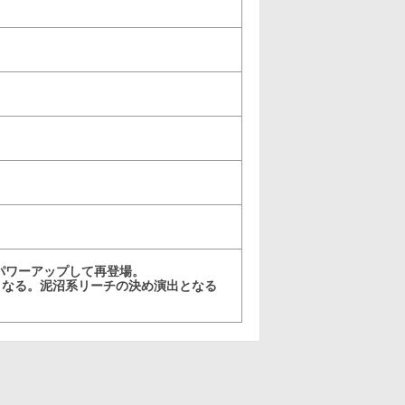
パワーアップして再登場。
となる。泥沼系リーチの決め演出となる