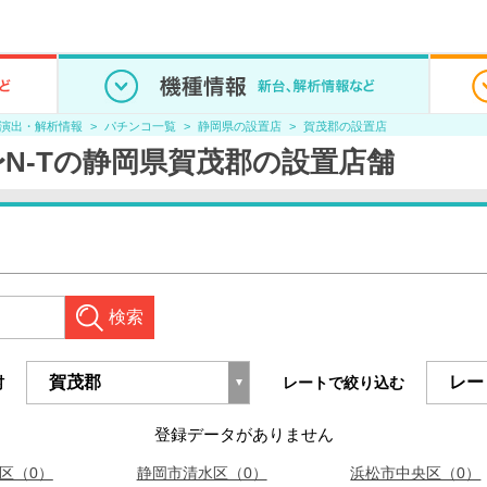
/演出・解析情報
パチンコ一覧
静岡県の設置店
賀茂郡の設置店
N-Tの静岡県賀茂郡の設置店舗
検索
村
レートで絞り込む
登録データがありません
区（0）
静岡市清水区（0）
浜松市中央区（0）