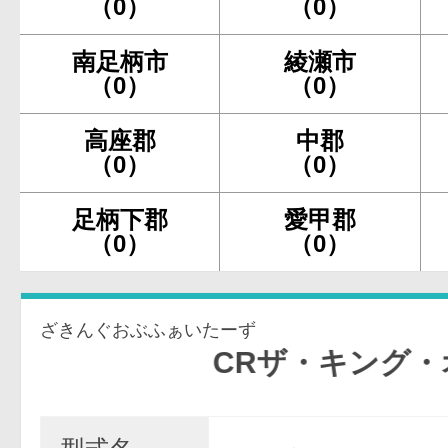
（0）
（0）
南足柄市
綾瀬市
（0）
（0）
高座郡
中郡
（0）
（0）
足柄下郡
愛甲郡
（0）
（0）
ざきんぐおぶふぁいたーず
CRザ・キング・オブ・