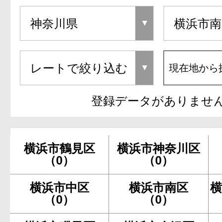
現在地から
登録データがありませ
横浜市鶴見区
横浜市神奈川区
（0）
（0）
横浜市中区
横浜市南区
横
（0）
（0）