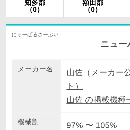
知多郡
額田郡
（0）
（0）
にゅーぱるさーぶい
ニューパルサ
メーカー名
山佐（メーカー
ト）
山佐 の掲載機種
機械割
97% 〜 105%