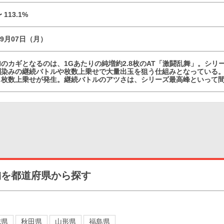
〜 113.1%
09月07日（月）
のカギとなるのは、1Gあたりの純増約2.8枚のAT「激闘乱舞」。シリ
馴染みの継続バトルや枚数上乗せで大量出玉を狙う仕組みとなっている
も枚数上乗せが発生。継続バトルのアツさは、シリーズ最高峰といって
舗を都道府県から探す
城県
秋田県
山形県
福島県