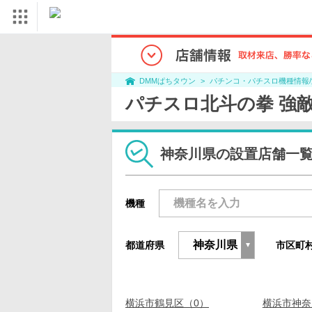
パチンコ・パチスロ機種情報
DMMぱちタウン
パチスロ北斗の拳 強
神奈川県の設置店舗一
機種
都道府県
市区町
横浜市鶴見区（0）
横浜市神奈