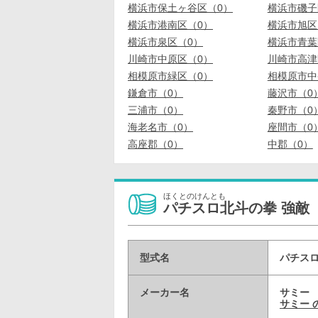
横浜市保土ヶ谷区（0）
横浜市磯子
横浜市港南区（0）
横浜市旭区
横浜市泉区（0）
横浜市青葉
川崎市中原区（0）
川崎市高津
相模原市緑区（0）
相模原市中
鎌倉市（0）
藤沢市（0
三浦市（0）
秦野市（0
海老名市（0）
座間市（0
高座郡（0）
中郡（0）
ほくとのけんとも
パチスロ北斗の拳 強敵
型式名
パチスロ
メーカー名
サミー
サミー 