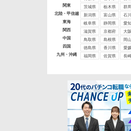
関東
茨城県
栃木県
群
北陸・甲信越
新潟県
富山県
石
東海
岐阜県
静岡県
愛
関西
滋賀県
京都府
大
中国
鳥取県
島根県
岡
四国
徳島県
香川県
愛
九州・沖縄
福岡県
佐賀県
長