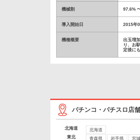
機械割
97.6% 
導入開始日
2015年
機種概要
出玉増加
り、お
定後に
パチンコ・パチスロ店
北海道
北海道
東北
青森県
岩手県
宮