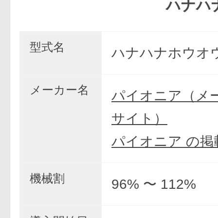
ハナハナ鳳凰
型式名
ハナハナホウオウE
メーカー名
パイオニア（メ
サイト）
パイオニア の掲
機械割
96% 〜 112%