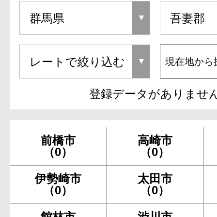
現在地から
登録データがありませ
前橋市
高崎市
（0）
（0）
伊勢崎市
太田市
（0）
（0）
館林市
渋川市