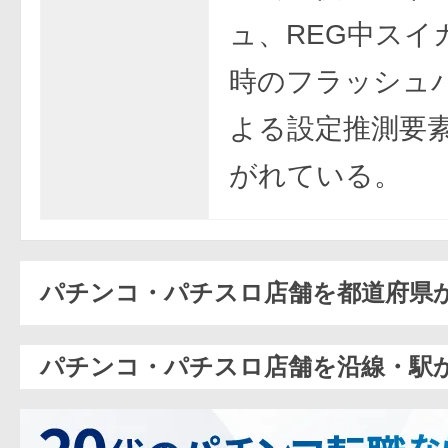
ュ、REG中スイ
時のフラッシュ
よる設定推測要
がれている。
パチンコ・パチスロ店舗を都道府県
パチンコ・パチスロ店舗を沿線・駅