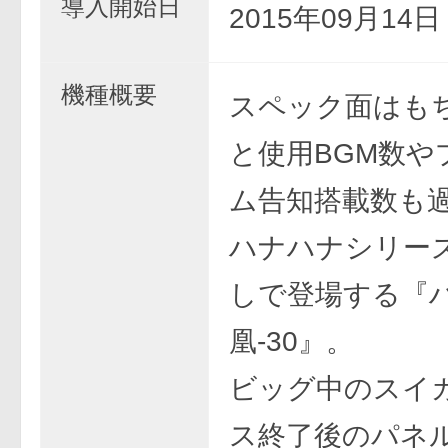
導入開始日
2015年09月14
機種概要
スペック面はも
と使用BGM数や
ム告知搭載数も
ハナハナシリー
しで登場する『
凰-30』。
ビッグ中のスイ
ス終了後のパネ