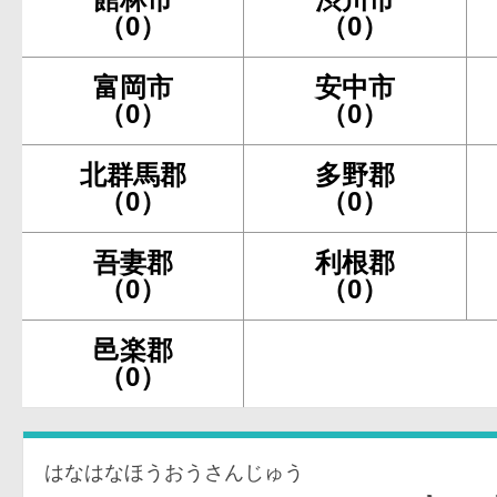
（0）
（0）
富岡市
安中市
（0）
（0）
北群馬郡
多野郡
（0）
（0）
吾妻郡
利根郡
（0）
（0）
邑楽郡
（0）
はなはなほうおうさんじゅう