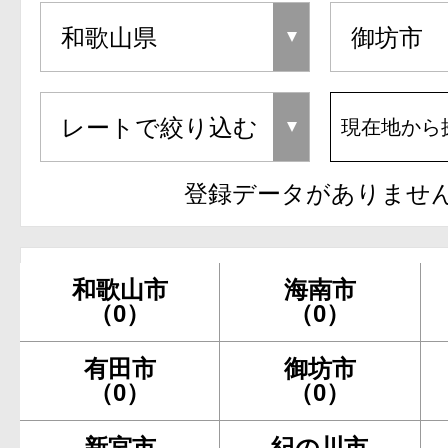
現在地から
登録データがありませ
和歌山市
海南市
（0）
（0）
有田市
御坊市
（0）
（0）
新宮市
紀の川市