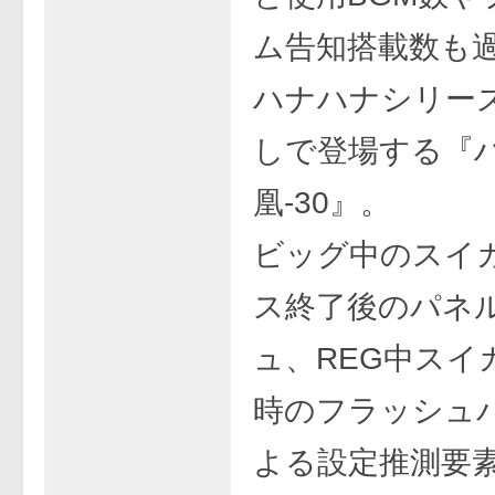
ム告知搭載数も
ハナハナシリー
しで登場する『
凰-30』。
ビッグ中のスイ
ス終了後のパネ
ュ、REG中スイ
時のフラッシュ
よる設定推測要