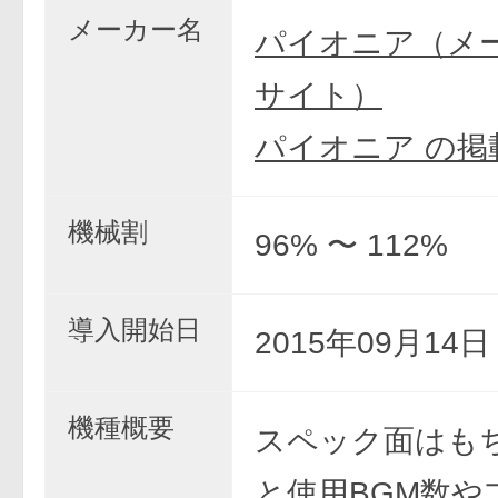
メーカー名
パイオニア（メ
サイト）
パイオニア の掲
機械割
96% 〜 112%
導入開始日
2015年09月14
機種概要
スペック面はも
と使用BGM数や