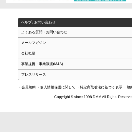
ヘルプ / お問い合わせ
よくある質問・お問い合わせ
メールマガジン
会社概要
事業提携・事業譲渡(M&A)
プレスリリース
・会員規約
・個人情報保護に関して
・特定商取引法に基づく表示
・規
Copyright © since 1998 DMM All Rights Reserve