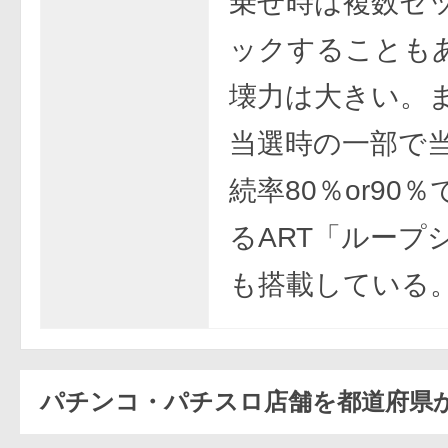
乗せ時は複数セ
ックすることも
壊力は大きい。ま
当選時の一部で
続率80％or90
るART「ループ
も搭載している
パチンコ・パチスロ店舗を都道府県