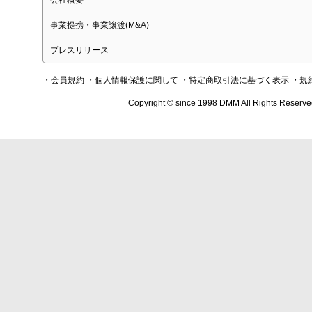
会社概要
事業提携・事業譲渡(M&A)
プレスリリース
・会員規約
・個人情報保護に関して
・特定商取引法に基づく表示
・規
Copyright © since 1998 DMM All Rights Reserve