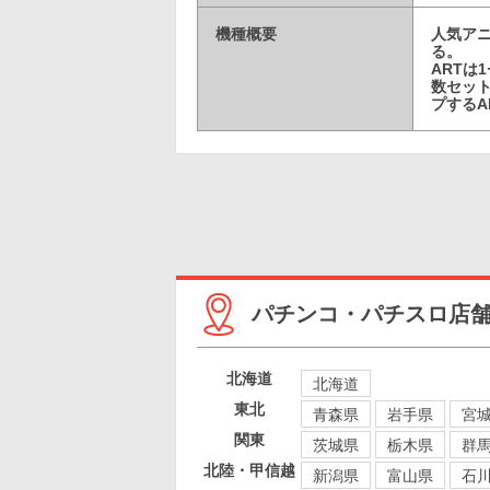
機種概要
人気ア
る。
ARTは
数セット
プするA
パチンコ・パチスロ店
北海道
北海道
東北
青森県
岩手県
宮
関東
茨城県
栃木県
群
北陸・甲信越
新潟県
富山県
石