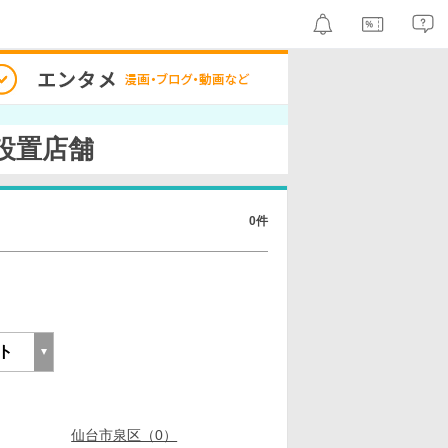
設置店舗
0件
仙台市泉区（0）