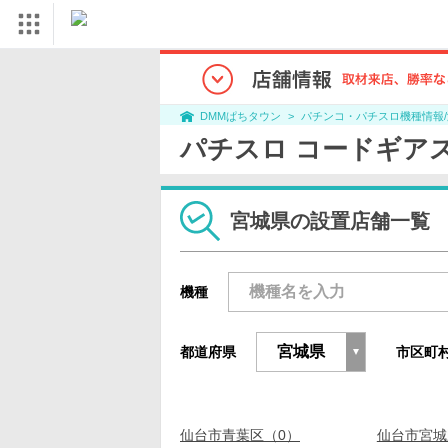
パチンコ・パチスロ機種情報
DMMぱちタウン
パチスロ コードギア
宮城県の設置店舗一覧
機種
都道府県
市区町
仙台市青葉区（0）
仙台市宮城