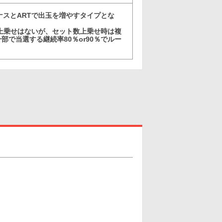
ナスとARTで出玉を増やすタイプとな
ム数上乗せはないが、セット数上乗せ時は複
で当選する継続率80％or90％でルー