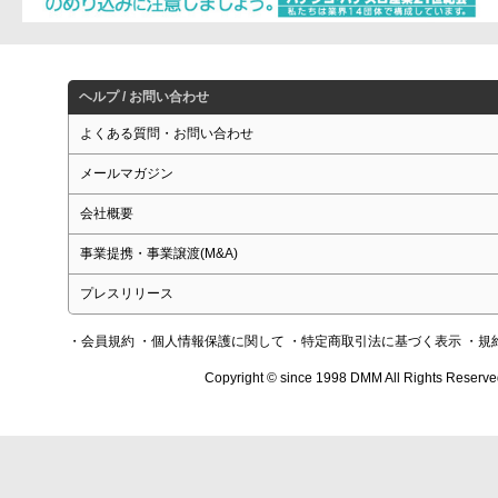
ヘルプ / お問い合わせ
よくある質問・お問い合わせ
メールマガジン
会社概要
事業提携・事業譲渡(M&A)
プレスリリース
・会員規約
・個人情報保護に関して
・特定商取引法に基づく表示
・規
Copyright © since 1998 DMM All Rights Reserve