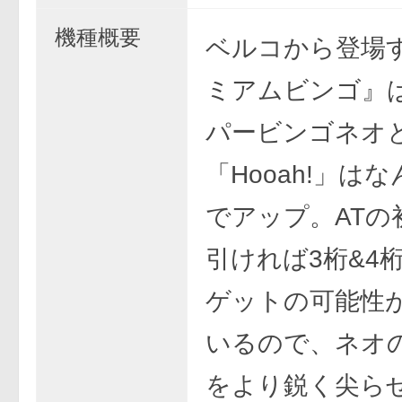
機種概要
ベルコから登場
ミアムビンゴ』
パービンゴネオ
「Hooah!」は
でアップ。ATの
引ければ3桁&4
ゲットの可能性
いるので、ネオ
をより鋭く尖ら