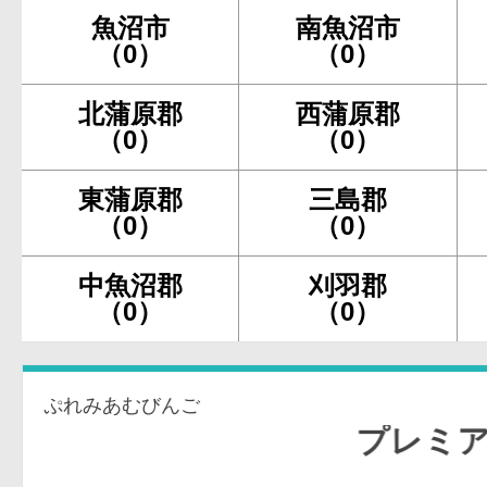
魚沼市
南魚沼市
（0）
（0）
北蒲原郡
西蒲原郡
（0）
（0）
東蒲原郡
三島郡
（0）
（0）
中魚沼郡
刈羽郡
（0）
（0）
ぷれみあむびんご
プレミアムビ