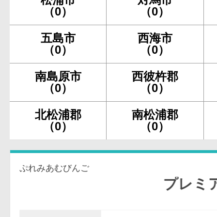
（0）
（0）
五島市
西海市
（0）
（0）
南島原市
西彼杵郡
（0）
（0）
北松浦郡
南松浦郡
（0）
（0）
ぷれみあむびんご
プレミアム