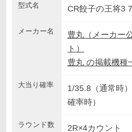
型式名
CR餃子の王将3 7
メーカー名
豊丸（メーカー
ト）
豊丸 の掲載機種
大当り確率
1/35.8（通常時）
確率時）
ラウンド数
2R×4カウント