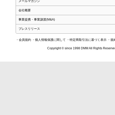
メールマガジン
会社概要
事業提携・事業譲渡(M&A)
プレスリリース
・会員規約
・個人情報保護に関して
・特定商取引法に基づく表示
・規
Copyright © since 1998 DMM All Rights Reserve