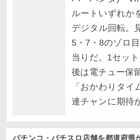
ルートいずれか
デジタル回転。見
5・7・8のゾロ
当りだ。1セッ
後は電チュー保
「おかわりタイ
連チャンに期待
パチンコ・パチスロ店舗を都道府県