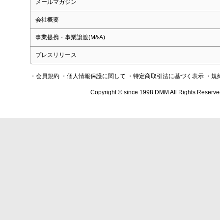
メールマガジン
会社概要
事業提携・事業譲渡(M&A)
プレスリリース
・会員規約
・個人情報保護に関して
・特定商取引法に基づく表示
・規
Copyright © since 1998 DMM All Rights Reserve