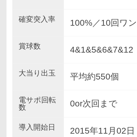
確変突入率
100%／10回ワ
賞球数
4&1&5&6&7&12
大当り出玉
平均約550個
電サポ回転
0or次回まで
数
導入開始日
2015年11月02