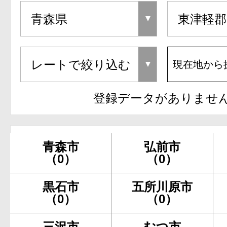
現在地から
登録データがありませ
青森市
弘前市
（0）
（0）
黒石市
五所川原市
（0）
（0）
三沢市
むつ市