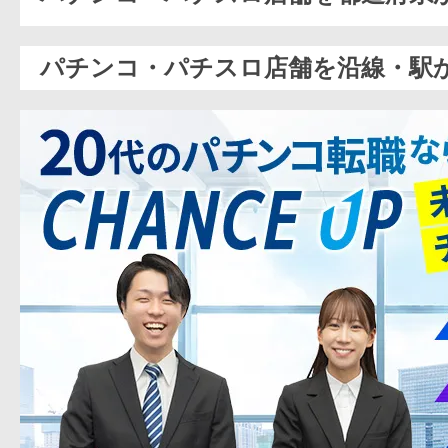
パチンコ・パチスロ店舗を沿線・駅