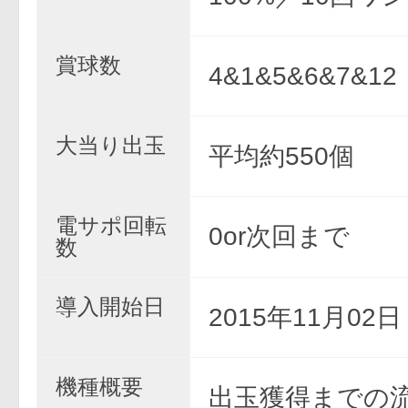
賞球数
4&1&5&6&7&12
大当り出玉
平均約550個
電サポ回転
0or次回まで
数
導入開始日
2015年11月02
機種概要
出玉獲得までの