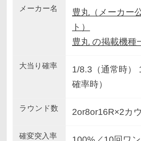
メーカー名
豊丸（メーカー
ト）
豊丸 の掲載機種
大当り確率
1/8.3（通常時） 
確率時）
ラウンド数
2or8or16R×2
確変突入率
100%／10回ワ