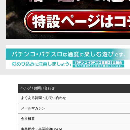
ヘルプ / お問い合わせ
よくある質問・お問い合わせ
メールマガジン
会社概要
事業提携・事業譲渡(M&A)