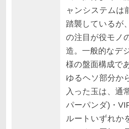
ャンシステムは
踏襲しているが
の注目が役モノ
造。一般的なデ
様の盤面構成で
ゆるヘソ部分か
入った玉は、通常
パーパンダ)・VI
ルートいずれか