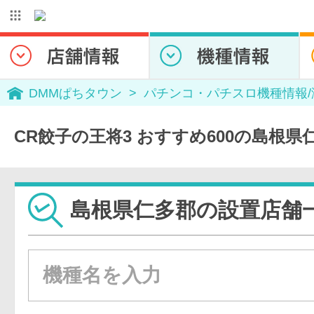
DMMぱちタウン
パチンコ・パチスロ機種情報
CR餃子の王将3 おすすめ600の島根
島根県仁多郡の設置店舗