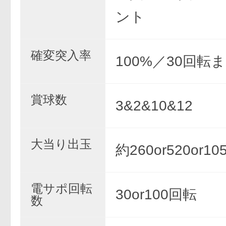
ント
確変突入率
100%／30回転
賞球数
3&2&10&12
大当り出玉
約260or520or10
電サポ回転
30or100回転
数