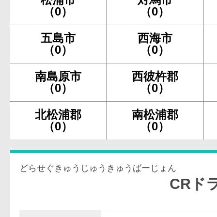
（0）
（0）
五島市
西海市
（0）
（0）
南島原市
西彼杵郡
（0）
（0）
北松浦郡
南松浦郡
（0）
（0）
どらせぐきゅうじゅうきゅうばーじょん
CRドラセグ 