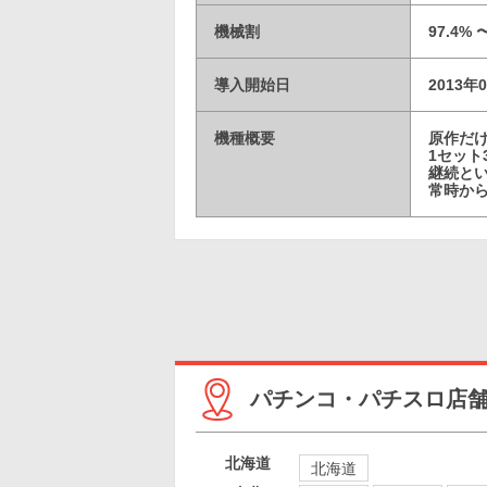
機械割
97.4% 
導入開始日
2013年
機種概要
原作だ
1セット
継続と
常時から
パチンコ・パチスロ店
北海道
北海道