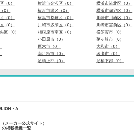
区（0）
横浜市金沢区（0）
横浜市港北区（0）
（0）
横浜市緑区（0）
横浜市瀬谷区（0）
区（0）
横浜市都筑区（0）
川崎市川崎区（0）
区（0）
川崎市多摩区（0）
川崎市宮前区（0）
央区（0）
相模原市南区（0）
横須賀市（0）
）
小田原市（0）
茅ヶ崎市（0）
）
厚木市（0）
大和市（0）
）
南足柄市（0）
綾瀬市（0）
足柄上郡（0）
足柄下郡（0）
ELION・A
ィ（メーカー公式サイト）
 の掲載機種一覧