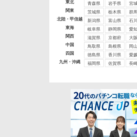
東北
青森県
岩手県
宮
関東
茨城県
栃木県
群
北陸・甲信越
新潟県
富山県
石
東海
岐阜県
静岡県
愛
関西
滋賀県
京都府
大
中国
鳥取県
島根県
岡
四国
徳島県
香川県
愛
九州・沖縄
福岡県
佐賀県
長