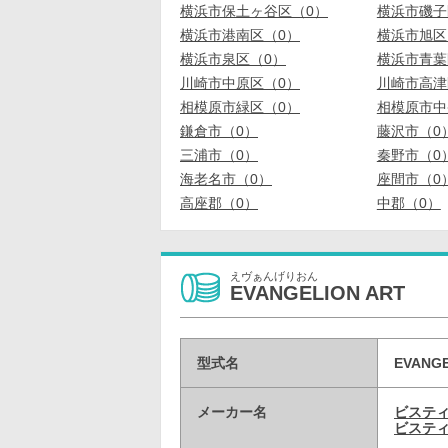
横浜市保土ヶ谷区（0）
横浜市磯子
横浜市港南区（0）
横浜市旭区
横浜市泉区（0）
横浜市青葉
川崎市中原区（0）
川崎市高津
相模原市緑区（0）
相模原市中
鎌倉市（0）
藤沢市（0
三浦市（0）
秦野市（0
海老名市（0）
座間市（0
高座郡（0）
中郡（0）
えヴぁんげりおん
EVANGELION ART
型式名
EVANG
メーカー名
ビステ
ビスティ