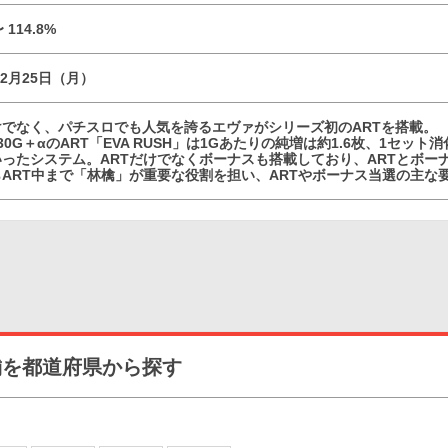
〜 114.8%
02月25日（月）
けでなく、パチスロでも人気を誇るエヴァがシリーズ初のARTを搭載。
30G＋αのART「EVA RUSH」は1Gあたりの純増は約1.6枚、1セッ
いったシステム。ARTだけでなくボーナスも搭載しており、ARTとボー
ART中まで「林檎」が重要な役割を担い、ARTやボーナス当選の主な
舗を都道府県から探す