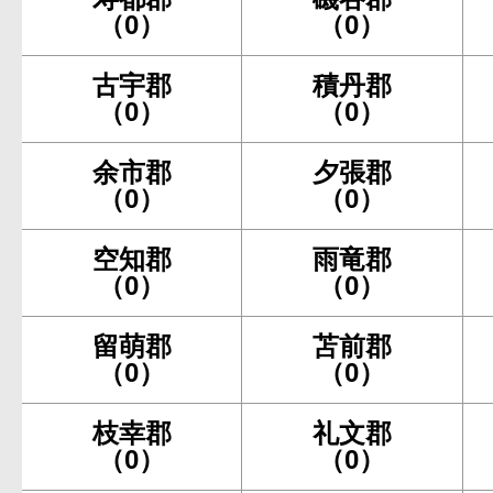
（0）
（0）
古宇郡
積丹郡
（0）
（0）
余市郡
夕張郡
（0）
（0）
空知郡
雨竜郡
（0）
（0）
留萌郡
苫前郡
（0）
（0）
枝幸郡
礼文郡
（0）
（0）