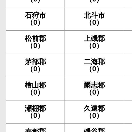
石狩市
北斗市
（0）
（0）
松前郡
上磯郡
（0）
（0）
茅部郡
二海郡
（0）
（0）
檜山郡
爾志郡
（0）
（0）
瀬棚郡
久遠郡
（0）
（0）
寿都郡
磯谷郡