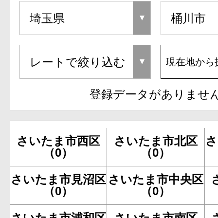
現在地から
登録データがありませ
さいたま市西区
さいたま市北区
さ
（0）
（0）
さいたま市見沼区
さいたま市中央区
（0）
（0）
さいたま市浦和区
さいたま市南区