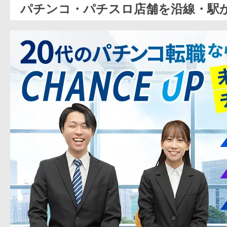
パチンコ・パチスロ店舗を沿線・駅