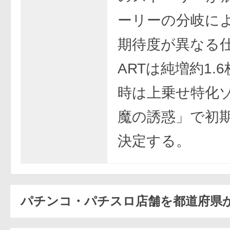
ーリーの分岐によ
期待度が異なる
ARTは純増約1.
時は上乗せ特化
魔の誘惑」で初
決定する。
パチンコ・パチスロ店舗を都道府県