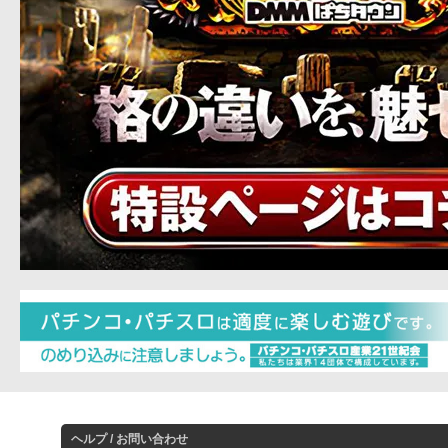
ヘルプ / お問い合わせ