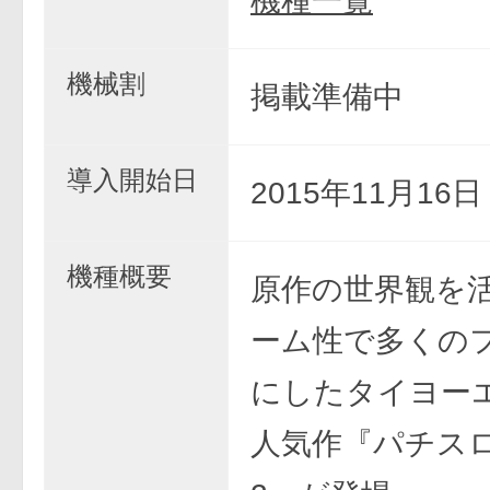
機種一覧
機械割
掲載準備中
導入開始日
2015年11月16
機種概要
原作の世界観を
ーム性で多くの
にしたタイヨー
人気作『パチス