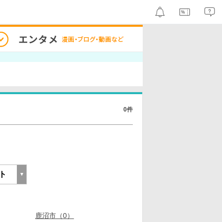
0件
鹿沼市（0）