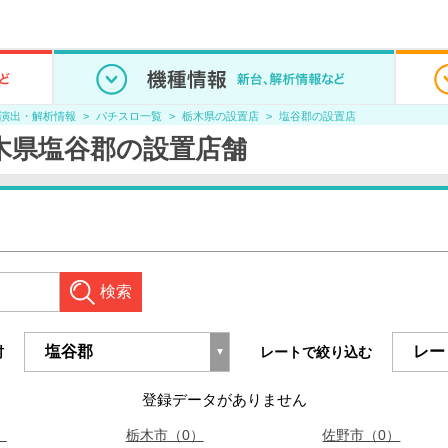
/演出・解析情報
パチスロ一覧
栃木県の設置店
塩谷郡の設置店
木県塩谷郡の設置店舗
検索
村
レートで絞り込む
登録データがありません
）
栃木市（0）
佐野市（0）