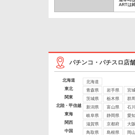
ARTは
パチンコ・パチスロ店
北海道
北海道
東北
青森県
岩手県
宮
関東
茨城県
栃木県
群
北陸・甲信越
新潟県
富山県
石
東海
岐阜県
静岡県
愛
関西
滋賀県
京都府
大
中国
鳥取県
島根県
岡