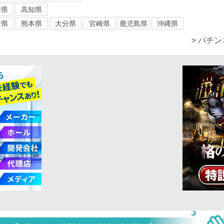
媛県
高知県
崎県
熊本県
大分県
宮崎県
鹿児島県
沖縄県
> パチ