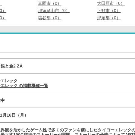
）
真岡市（0）
大田原市（0）
0）
那須烏山市（0）
下野市（0）
0）
塩谷郡（0）
那須郡（0）
銀と金2 ZA
ーエレック
エレック の掲載機種一覧
備中
11月16日（月）
世界観を活かしたゲーム性で多くのファンを虜にしたタイヨーエレックの
最大約100G継続のストーリーが展開。ストーリーの分岐によってAR