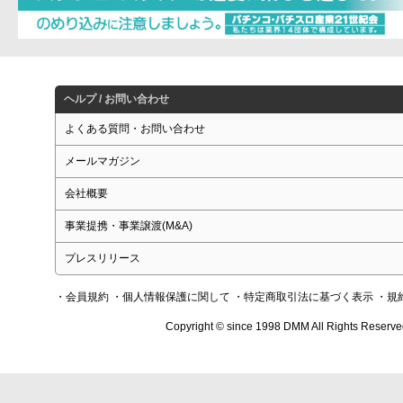
ヘルプ / お問い合わせ
よくある質問・お問い合わせ
メールマガジン
会社概要
事業提携・事業譲渡(M&A)
プレスリリース
・会員規約
・個人情報保護に関して
・特定商取引法に基づく表示
・規
Copyright © since 1998 DMM All Rights Reserve