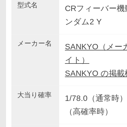
型式名
CRフィーバー機
ンダム2 Y
メーカー名
SANKYO（メ
イト）
SANKYO の掲
大当り確率
1/78.0（通常時） 
（高確率時）