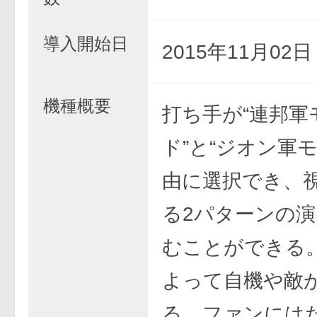
導入開始日
2015年11月02
機種概要
打ち手が“連邦軍
ド”と“ジオン軍
由に選択でき、
る2パターンの
むことができる
よって自機や敵
る、ファンには