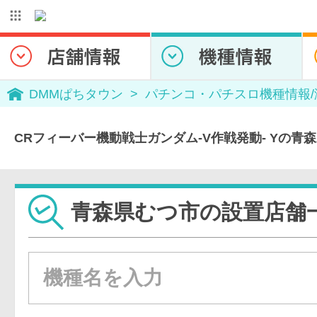
DMMぱちタウン
パチンコ・パチスロ機種情報
CRフィーバー機動戦士ガンダム-V作戦発動- Yの青
青森県むつ市の設置店舗