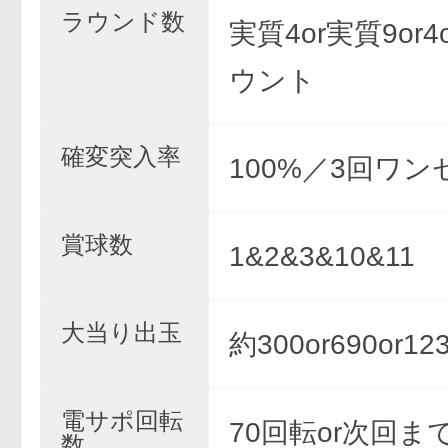
ラウンド数
実質4or実質9or4
ウント
確変突入率
100%／3回ワン
賞球数
1&2&3&10&11
大当り出玉
約300or690or12
電サポ回転
70回転or次回ま
数