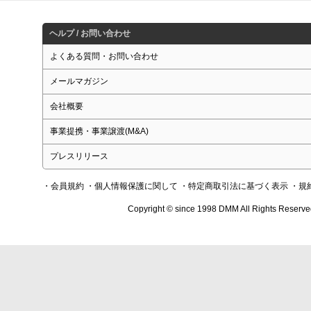
ヘルプ / お問い合わせ
よくある質問・お問い合わせ
メールマガジン
会社概要
事業提携・事業譲渡(M&A)
プレスリリース
・会員規約
・個人情報保護に関して
・特定商取引法に基づく表示
・規
Copyright © since 1998 DMM All Rights Reserve