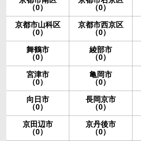
（0）
（0）
京都市山科区
京都市西京区
（0）
（0）
舞鶴市
綾部市
（0）
（0）
宮津市
亀岡市
（0）
（0）
向日市
長岡京市
（0）
（0）
京田辺市
京丹後市
（0）
（0）