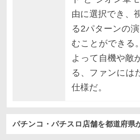
由に選択でき、
る2パターンの
むことができる
よって自機や敵
る、ファンには
仕様だ。
パチンコ・パチスロ店舗を都道府県