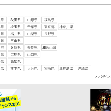
城県
秋田県
山形県
福島県
馬県
埼玉県
千葉県
東京都
神奈川県
川県
福井県
山梨県
長野県
知県
三重県
阪府
兵庫県
奈良県
和歌山県
山県
広島県
山口県
媛県
高知県
崎県
熊本県
大分県
宮崎県
鹿児島県
沖縄県
> パチ