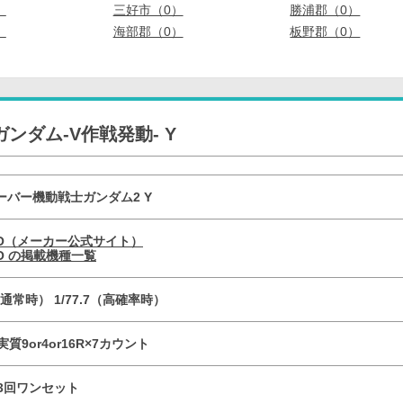
）
三好市（0）
勝浦郡（0）
）
海部郡（0）
板野郡（0）
う
ンダム-V作戦発動- Y
ーバー機動戦士ガンダム2 Y
YO（メーカー公式サイト）
YO の掲載機種一覧
0（通常時） 1/77.7（高確率時）
実質9or4or16R×7カウント
／3回ワンセット