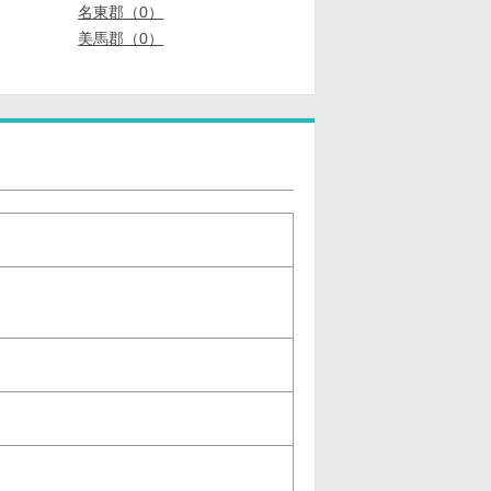
名東郡（0）
美馬郡（0）