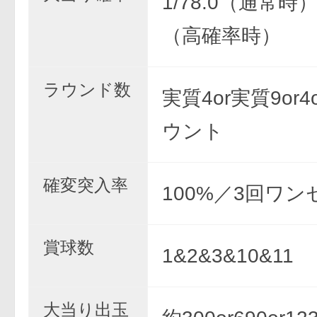
1/78.0（通常時） 
（高確率時）
ラウンド数
実質4or実質9or4
ウント
確変突入率
100%／3回ワン
賞球数
1&2&3&10&11
大当り出玉