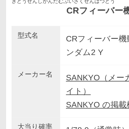
きどうせんしがんだむぶいさくせんはつどう
CRフィーバー機動戦士ガ
型式名
CRフィーバー機
ンダム2 Y
メーカー名
SANKYO（メ
イト）
SANKYO の掲
大当り確率