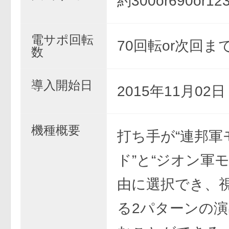
約300or690or12
電サポ回転
70回転or次回ま
数
導入開始日
2015年11月02
機種概要
打ち手が“連邦軍
ド”と“ジオン軍
由に選択でき、
る2パターンの