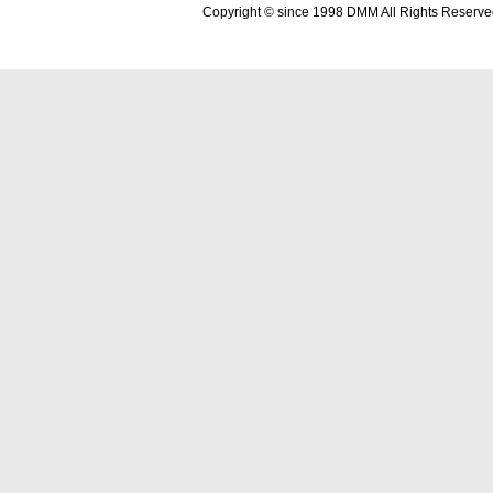
Copyright © since 1998 DMM All Rights Reserve