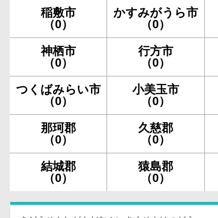
稲敷市
かすみがうら市
（0）
（0）
神栖市
行方市
（0）
（0）
つくばみらい市
小美玉市
（0）
（0）
那珂郡
久慈郡
（0）
（0）
結城郡
猿島郡
（0）
（0）