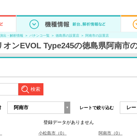
/演出・解析情報
パチンコ一覧
徳島県の設置店
阿南市の設置店
ンEVOL Type245の徳島県阿南市
検索
村
レートで絞り込む
登録データがありません
）
小松島市（0）
阿南市（0）