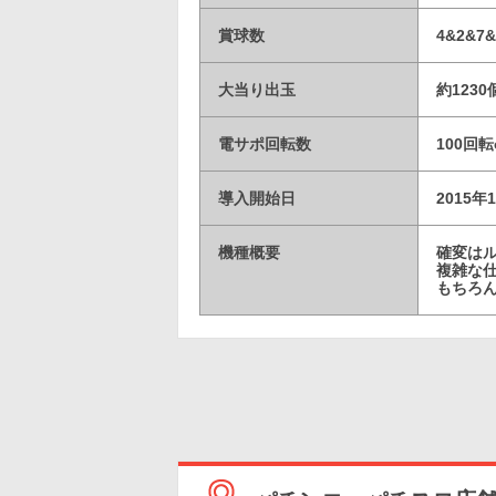
賞球数
4&2&7&
大当り出玉
約1230
電サポ回転数
100回
導入開始日
2015年
機種概要
確変は
複雑な
もちろ