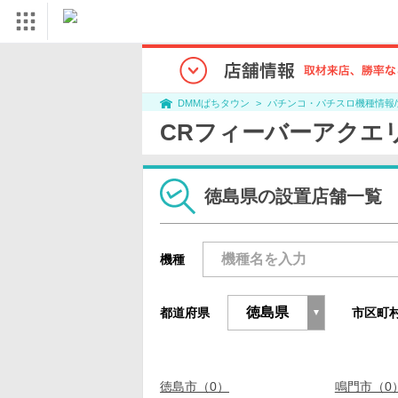
パチンコ・パチスロ機種情報
DMMぱちタウン
CRフィーバーアクエリオ
徳島県の設置店舗一覧
機種
都道府県
市区町
徳島市（0）
鳴門市（0