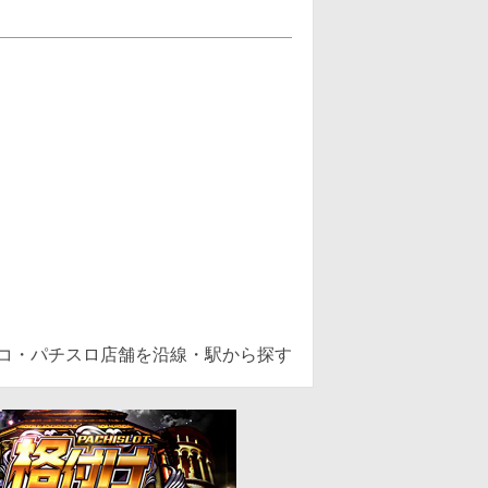
ンコ・パチスロ店舗を沿線・駅から探す