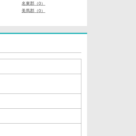
名東郡（0）
美馬郡（0）