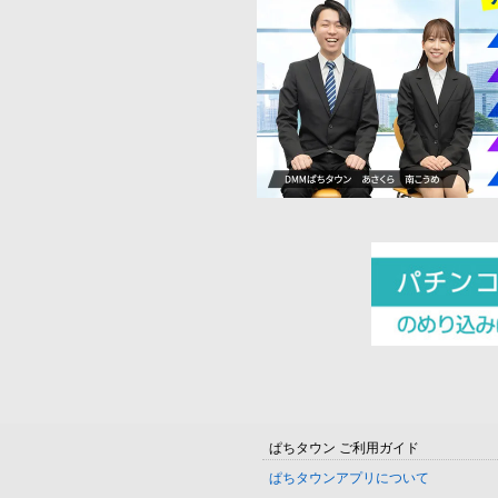
ぱちタウン ご利用ガイド
ぱちタウンアプリについて