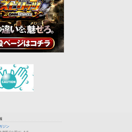
報
ガジン
を無料でお届けします。