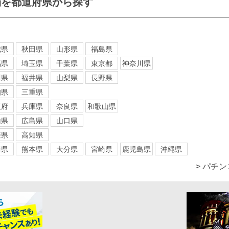
舗を都道府県から探す
城県
秋田県
山形県
福島県
馬県
埼玉県
千葉県
東京都
神奈川県
川県
福井県
山梨県
長野県
知県
三重県
阪府
兵庫県
奈良県
和歌山県
山県
広島県
山口県
媛県
高知県
崎県
熊本県
大分県
宮崎県
鹿児島県
沖縄県
> パチ