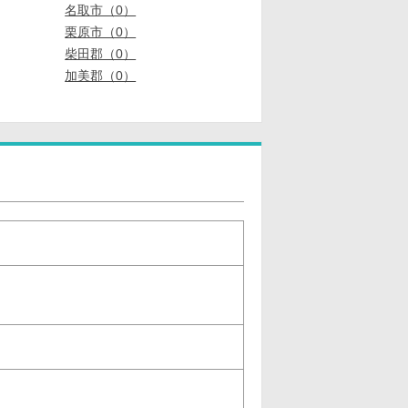
名取市（0）
栗原市（0）
柴田郡（0）
加美郡（0）