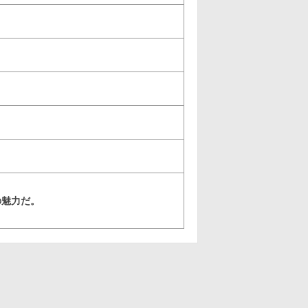
の魅力だ。