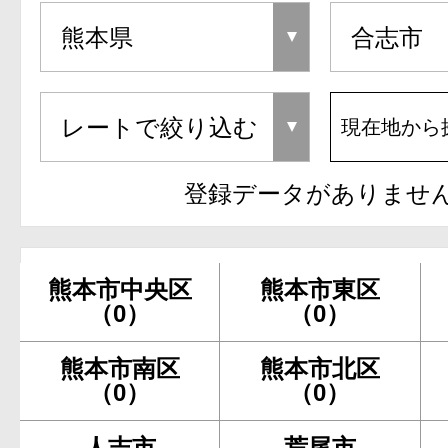
現在地から
登録データがありませ
熊本市中央区
熊本市東区
（0）
（0）
熊本市南区
熊本市北区
（0）
（0）
人吉市
荒尾市