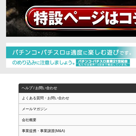
ヘルプ / お問い合わせ
よくある質問・お問い合わせ
メールマガジン
会社概要
事業提携・事業譲渡(M&A)