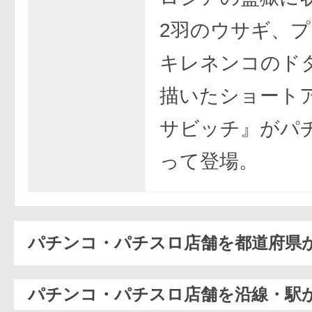
2羽のウサギ、
キレネンコのド
描いたショート
サビッチ』がパ
って登場。
パチンコ・パチスロ店舗を都道府県
パチンコ・パチスロ店舗を沿線・駅