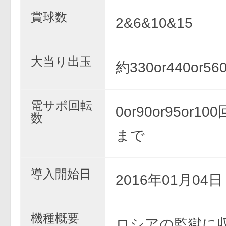
賞球数
2&6&10&15
大当り出玉
約330or440or56
電サポ回転
0or90or95or1
数
まで
導入開始日
2016年01月04
機種概要
ロシアの監獄に