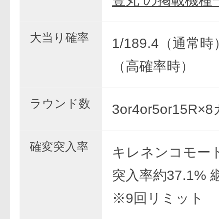
豊丸 の掲載機種
大当り確率
1/189.4（通常時）
（高確率時）
ラウンド数
3or4or5or15R
確変突入率
キレネンコモー
突入率約37.1% 
※9回リミット