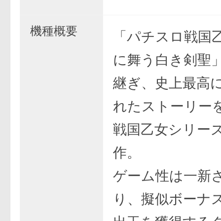
機種概要
「パチスロ戦国
に舞う白き剣聖
継ぎ、史上最高
れたストーリー
戦国乙女シリー
作。
ゲーム性は一新
り、擬似ボーナ