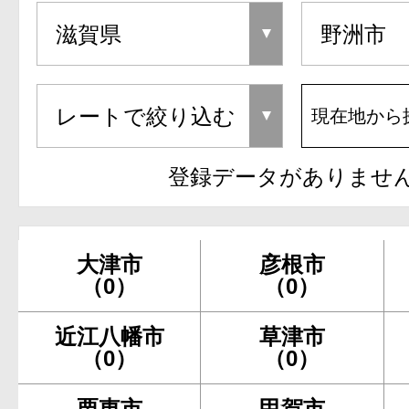
現在地から
登録データがありませ
大津市
彦根市
（0）
（0）
近江八幡市
草津市
（0）
（0）
栗東市
甲賀市