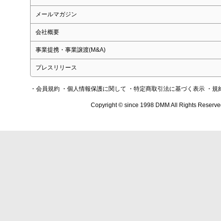
メールマガジン
会社概要
事業提携・事業譲渡(M&A)
プレスリリース
・会員規約
・個人情報保護に関して
・特定商取引法に基づく表示
・規
Copyright © since 1998 DMM All Rights Reserve