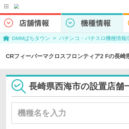
DMMぱちタウン
パチンコ・パチスロ機種情報
CRフィーバーマクロスフロンティア2 Fの長
長崎県西海市の設置店舗