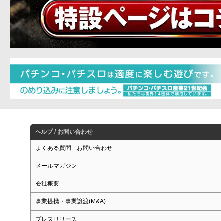
ヘルプ / お問い合わせ
よくある質問・お問い合わせ
メールマガジン
会社概要
事業提携・事業譲渡(M&A)
プレスリリース