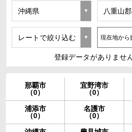
現在地から
登録データがありませ
那覇市
宜野湾市
（0）
（0）
浦添市
名護市
（0）
（0）
沖縄市
豊見城市