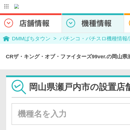
DMMぱちタウン
パチンコ・パチスロ機種情報
CRザ・キング・オブ・ファイターズ99ver.の岡山
岡山県瀬戸内市の設置店