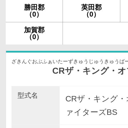
勝田郡
英田郡
（0）
（0）
加賀郡
（0）
ざきんぐおぶふぁいたーずきゅうじゅうきゅうば
CRザ・キング・オブ・ファ
型式名
CRザ・キング・
ァイターズBS