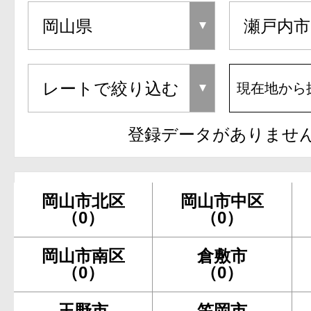
現在地から
登録データがありませ
岡山市北区
岡山市中区
（0）
（0）
岡山市南区
倉敷市
（0）
（0）
玉野市
笠岡市