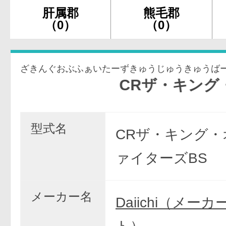
肝属郡
熊毛郡
（0）
（0）
ざきんぐおぶふぁいたーずきゅうじゅうきゅうば
CRザ・キング・オブ・フ
型式名
CRザ・キング・
ァイターズBS
メーカー名
Daiichi（メー