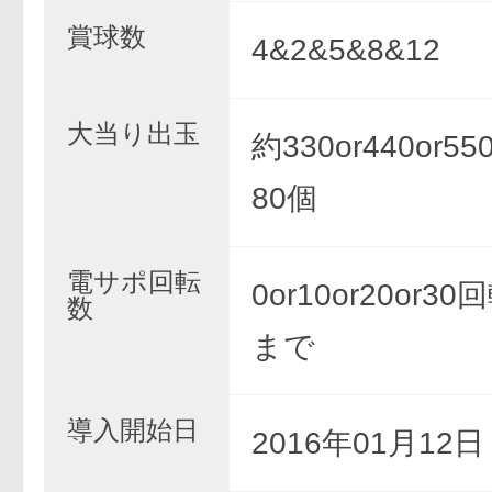
賞球数
4&2&5&8&12
大当り出玉
約330or440or550
80個
電サポ回転
0or10or20or3
数
まで
導入開始日
2016年01月12