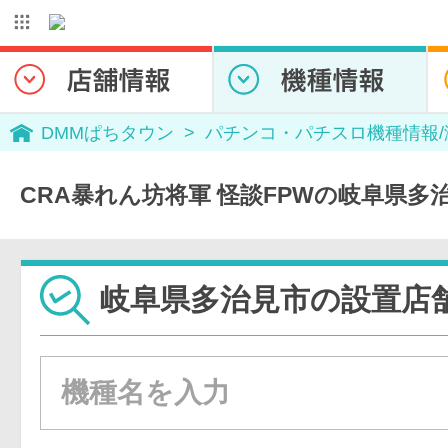
DMMぱちタウン
パチンコ・パチスロ機種情報
CRA暴れん坊将軍 怪談FPWの岐阜県多
岐阜県多治見市の設置店