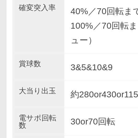
確変突入率
40%／70回転
100%／70回転
ュー）
賞球数
3&5&10&9
大当り出玉
約280or430or11
電サポ回転
30or70回転
数