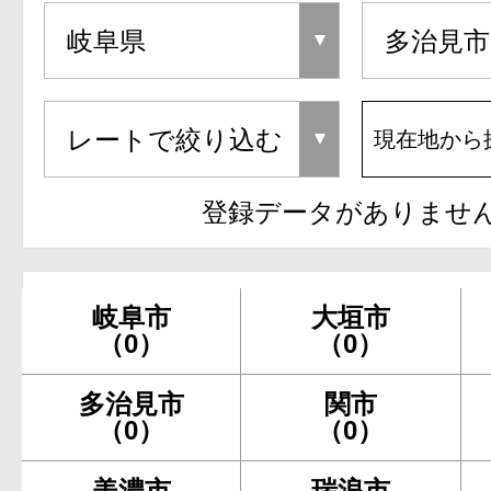
現在地から
登録データがありませ
岐阜市
大垣市
（0）
（0）
多治見市
関市
（0）
（0）
美濃市
瑞浪市