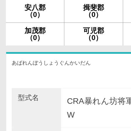
安八郡
揖斐郡
（0）
（0）
加茂郡
可児郡
（0）
（0）
あばれんぼうしょうぐんかいだん
型式名
CRA暴れん坊将軍
W