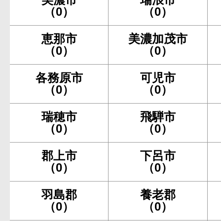
（0）
（0）
恵那市
美濃加茂市
（0）
（0）
各務原市
可児市
（0）
（0）
瑞穂市
飛騨市
（0）
（0）
郡上市
下呂市
（0）
（0）
羽島郡
養老郡
（0）
（0）