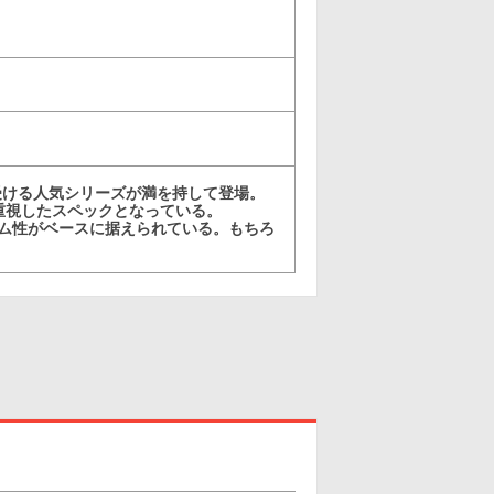
受ける人気シリーズが満を持して登場。
重視したスペックとなっている。
ーム性がベースに据えられている。もちろ