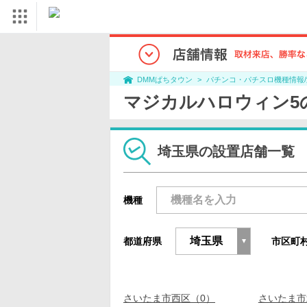
パチンコ・パチスロ機種情報
DMMぱちタウン
マジカルハロウィン5
埼玉県の設置店舗一覧
機種
都道府県
市区町
さいたま市西区（0）
さいたま市