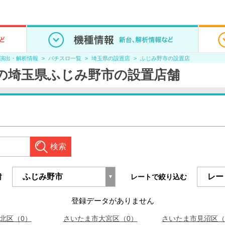
/演出・解析情報
パチスロ一覧
埼玉県の設置店
ふじみ野市の設置店
の埼玉県ふじみ野市の設置店舗
検索
村
レートで絞り込む
登録データがありません
北区（0）
さいたま市大宮区（0）
さいたま市見沼区（