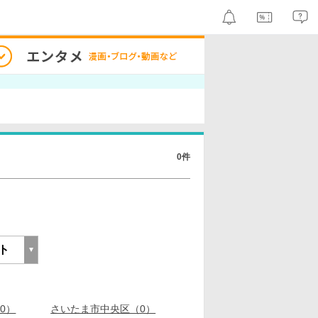
0件
0）
さいたま市中央区（0）