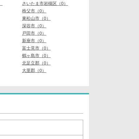
）
さいたま市岩槻区（0）
秩父市（0）
東松山市（0）
深谷市（0）
戸田市（0）
新座市（0）
富士見市（0）
鶴ヶ島市（0）
北足立郡（0）
大里郡（0）