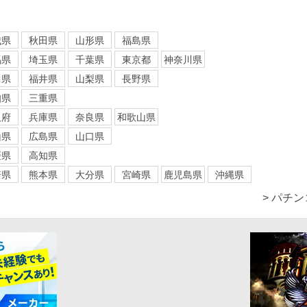
城県
秋田県
山形県
福島県
馬県
埼玉県
千葉県
東京都
神奈川県
川県
福井県
山梨県
長野県
知県
三重県
阪府
兵庫県
奈良県
和歌山県
山県
広島県
山口県
媛県
高知県
崎県
熊本県
大分県
宮崎県
鹿児島県
沖縄県
> パチ