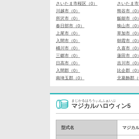
さいたま市桜区（0）
さいたま市
川越市（0）
熊谷市（0
所沢市（0）
飯能市（0
春日部市（0）
狭山市（0
上尾市（0）
草加市（0
入間市（0）
朝霞市（0
桶川市（0）
久喜市（0
三郷市（0）
蓮田市（0
日高市（0）
吉川市（0
入間郡（0）
比企郡（0
南埼玉郡（0）
北葛飾郡（
まじかるはろうぃんふぁいぶ
マジカルハロウィン5
型式名
マジカル